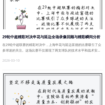
29轮中超精彩对决申花与延边全场录像回顾与精彩瞬间分析
在29轮中超联赛的精彩对决中，上海申花与延边富德的比赛吸引了众
多球迷的关注。这场比赛不仅展现了两支球队的技术水平和战术安
排，更是充满了紧张刺激的瞬间。从比赛初期的攻防转换到下半场最
2026-03-10
后时刻的绝杀进球，每一个细节都让人难以忘怀。本文将从四个方面
对这场比赛进行详细回顾与分析，包括比赛背景、双方阵容、关键时
刻和赛后总结，以便更好地理解这场激烈较量带来的深远影响。